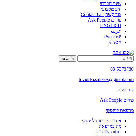
שינוי חברתי
ידע מקצועי
צור קשר | Contact Us
פורום Ask People
ENGLISH
عربيه
Русский
ትግርኛ
Search
03-5373738
levinski.safesex@gmail.com
צור קשר
פורום Ask People
מרפאת לוינסקי
אודות מרפאת לוינסקי
מה במרפאה
דוחות שנתיים