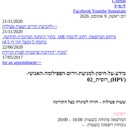
Статьи
ትግርኛ
Facebook
Youtube
Instagram
יום ראשון, 9 אוגוסט, 2026
21/11/2020
לקביעת תורים ושעות פעילות>>
21/11/2020
מיקום המרפאה: רחוב לוינסקי 108, בתוך התחנה המרכזית החדשה,
בקומה 5 (מעל קווי דן 4,5)
22/06/2020
מכרז "הדרכות פרטניות לצוות הניידת"
17/05/2017
for an appointment>>
מידע-על-חיסון-למניעת-וירוס-הפפילומה-האנושי-
(HPV)_רוסית_02
שעות פעילות – חזרה לשיגרה בצל הקורונה
ראשון
המרפאה פתוחה בשעות: 16:00 – 20:00
נוכחות רופא/ה בשעות: –