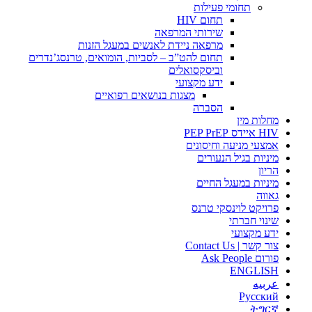
תחומי פעילות
תחום HIV
שירותי המרפאה
מרפאה ניידת לאנשים במעגל הזנות
תחום להט”ב – לסביות, הומואים, טרנסג’נדרים
וביסקסואלים
ידע מקצועי
מצגות בנושאים רפואיים
הסברה
מחלות מין
HIV איידס PEP PrEP
אמצעי מניעה וחיסונים
מיניות בגיל הנעורים
הריון
מיניות במעגל החיים
גאווה
פרויקט לוינסקי טרנס
שינוי חברתי
ידע מקצועי
צור קשר | Contact Us
פורום Ask People
ENGLISH
عربيه
Русский
ትግርኛ