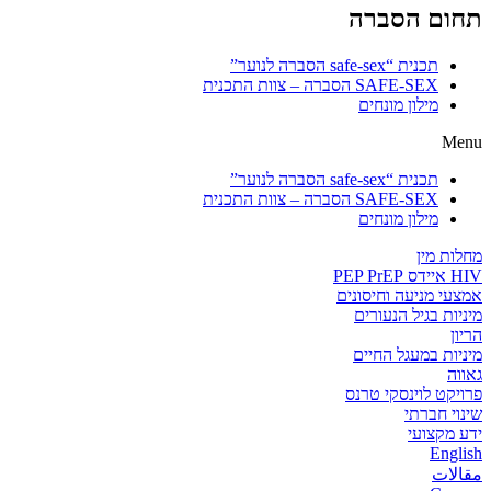
תחום הסברה
תכנית “safe-sex הסברה לנוער”
SAFE-SEX הסברה – צוות התכנית
מילון מונחים
Menu
תכנית “safe-sex הסברה לנוער”
SAFE-SEX הסברה – צוות התכנית
מילון מונחים
מחלות מין
HIV איידס PEP PrEP
אמצעי מניעה וחיסונים
מיניות בגיל הנעורים
הריון
מיניות במעגל החיים
גאווה
פרויקט לוינסקי טרנס
שינוי חברתי
ידע מקצועי
English
مقالات