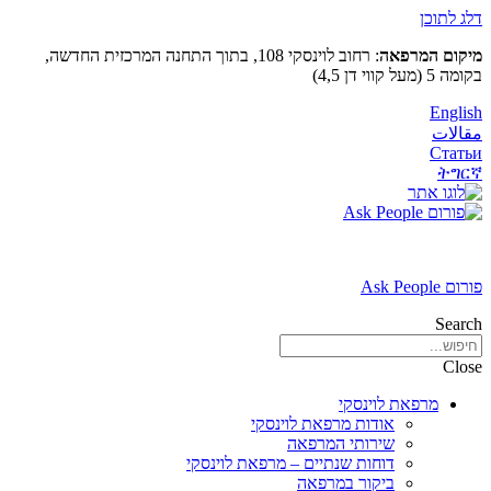
דלג לתוכן
מיקום המרפאה
: רחוב לוינסקי 108, בתוך התחנה המרכזית החדשה,
בקומה 5 (מעל קווי דן 4,5)
English
مقالات
Статьи
ትግርኛ
פורום Ask People
Search
Close
מרפאת לוינסקי
אודות מרפאת לוינסקי
שירותי המרפאה
דוחות שנתיים – מרפאת לוינסקי
ביקור במרפאה