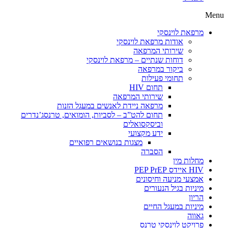
Menu
מרפאת לוינסקי
אודות מרפאת לוינסקי
שירותי המרפאה
דוחות שנתיים – מרפאת לוינסקי
ביקור במרפאה
תחומי פעילות
תחום HIV
שירותי המרפאה
מרפאה ניידת לאנשים במעגל הזנות
תחום להט”ב – לסביות, הומואים, טרנסג’נדרים
וביסקסואלים
ידע מקצועי
מצגות בנושאים רפואיים
הסברה
מחלות מין
HIV איידס PEP PrEP
אמצעי מניעה וחיסונים
מיניות בגיל הנעורים
הריון
מיניות במעגל החיים
גאווה
פרויקט לוינסקי טרנס