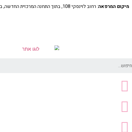
מיקום המרפאה
: רחוב לוינסקי 108, בתוך התחנה המרכזית החדשה, בקומה 5 (מעל קווי דן 4,5)