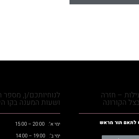
לות – חזרה
לנוחיותכם/ן, מספר ה
צל הקורונה
ושעות המענה בקו הי
 לתאם תור מראש
ימי א’: 20:00 – 15:00
ימי ב': 19:00 – 14:00